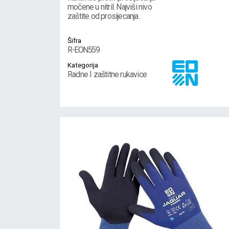
močene u nitril. Najviši nivo
zaštite od prosijecanja.
Šifra
R-EON559
Kategorija
Radne I zaštitne rukavice