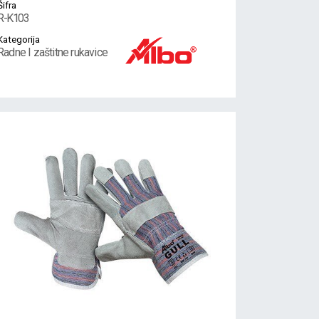
Šifra
R-K103
Kategorija
Radne I zaštitne rukavice