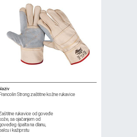
Naziv
Francolin Strong zaštitne kožne rukavice
Zaštitne rukavice od goveđe
kože, sa ojačanjem od
goveđeg špalta na dlanu,
palcu i kažiprstu