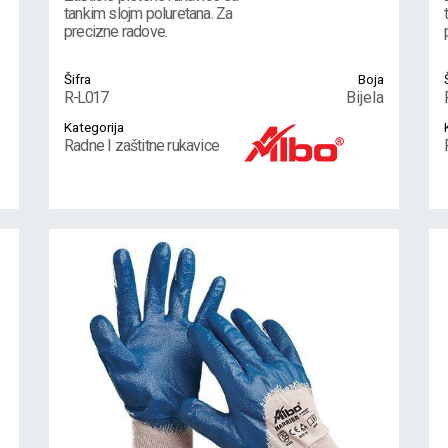
tankim slojm poluretana. Za
precizne radove.
Šifra
Boja
R-L017
Bijela
Kategorija
Radne I zaštitne rukavice