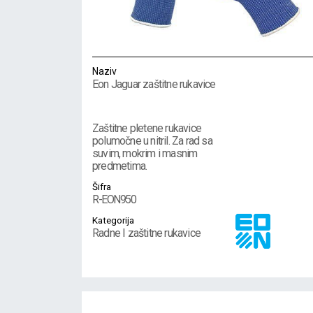
Naziv
Eon Jaguar zaštitne rukavice
Zaštitne pletene rukavice
polumočne u nitril. Za rad sa
suvim, mokrim i masnim
predmetima.
Šifra
R-EON950
Kategorija
Radne I zaštitne rukavice