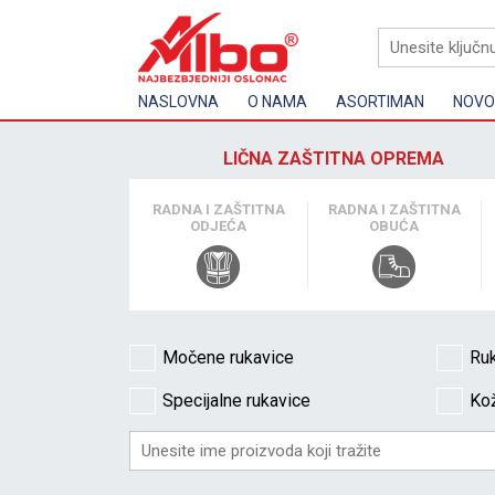
NASLOVNA
O NAMA
ASORTIMAN
NOVOS
LIČNA ZAŠTITNA OPREMA
RADNA I ZAŠTITNA
RADNA I ZAŠTITNA
ODJEĆA
OBUĆA
Močene rukavice
Ruk
Specijalne rukavice
Kož