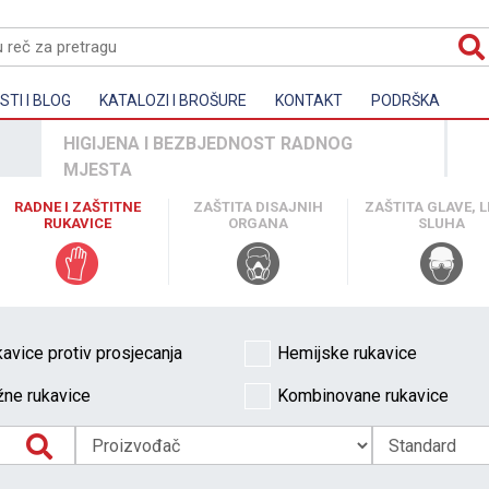
TI I BLOG
KATALOZI I BROŠURE
KONTAKT
PODRŠKA
HIGIJENA I BEZBJEDNOST RADNOG
MJESTA
RADNE I ZAŠTITNE
ZAŠTITA DISAJNIH
ZAŠTITA GLAVE, LI
RUKAVICE
ORGANA
SLUHA
avice protiv prosjecanja
Hemijske rukavice
ne rukavice
Kombinovane rukavice