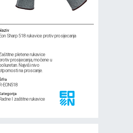
Naziv
Eon Sharp 518 rukavice protiv prosijecanja
Zaštitne pletene rukavice
protiv prosijecanja, močene u
poliuretan. Najviši nivo
otpornosti na proscanje.
Šifra
R-EON518
Kategorija
Radne I zaštitne rukavice