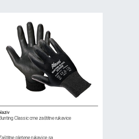
Naziv
Bunting Classic crne zaštitne rukavice
Zaštitne pletene rukavice sa