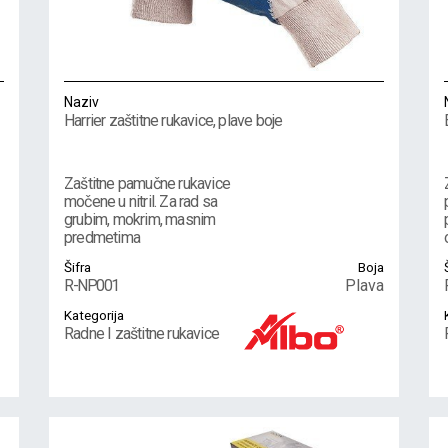
Naziv
Harrier zaštitne rukavice, plave boje
Zaštitne pamučne rukavice
močene u nitril. Za rad sa
grubim, mokrim, masnim
predmetima
Šifra
Boja
R-NP001
Plava
Kategorija
Radne I zaštitne rukavice