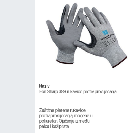
Naziv
Eon Sharp 388 rukavice protiv prosijecanja
Zaštitne pletene rukavice
protiv prosijecanja, močene u
poliuretan. Ojačanje između
palca i kažiprsta.