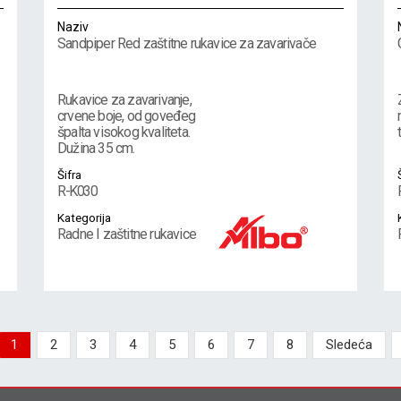
Naziv
Sandpiper Red zaštitne rukavice za zavarivače
Rukavice za zavarivanje,
crvene boje, od goveđeg
špalta visokog kvaliteta.
Dužina 35 cm.
Šifra
R-K030
Kategorija
Radne I zaštitne rukavice
1
2
3
4
5
6
7
8
Sledeća