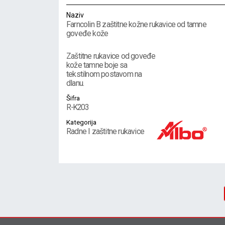
Naziv
Farncolin B zaštitne kožne rukavice od tamne
goveđe kože
Zaštitne rukavice od goveđe
kože tamne boje sa
tekstilnom postavom na
dlanu.
Šifra
R-K203
Kategorija
Radne I zaštitne rukavice