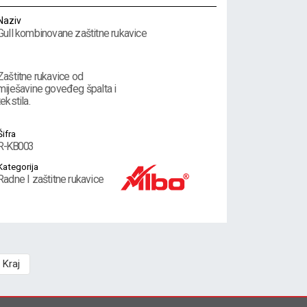
Naziv
Gull kombinovane zaštitne rukavice
Zaštitne rukavice od
miješavine goveđeg špalta i
tekstila.
Šifra
R-KB003
Kategorija
Radne I zaštitne rukavice
Kraj