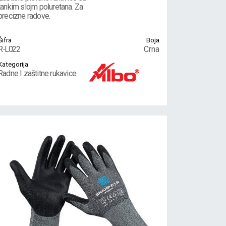
tankim slojm poluretana. Za
precizne radove.
Šifra
Boja
R-L022
Crna
Kategorija
Radne I zaštitne rukavice